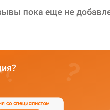
зывы пока еще не добавл
ция?
ия со специалистом