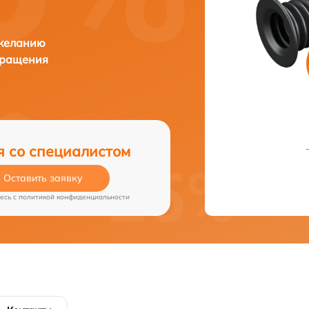
 желанию
бращения
я со специалистом
Оставить заявку
есь c
политикой конфиденциальности