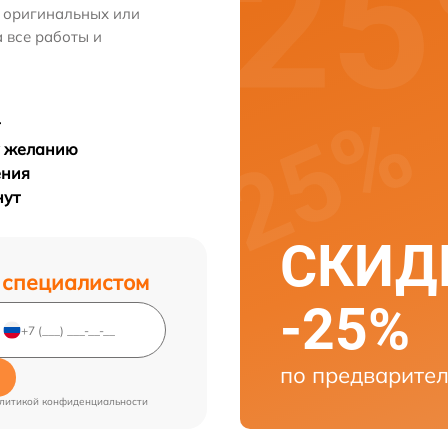
м оригинальных или
 все работы и
у желанию
ения
нут
СКИДК
 специалистом
-25%
по предварител
литикой конфиденциальности